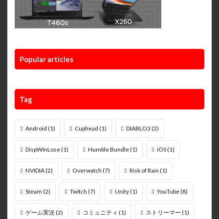
Popular articles
Tag
Android
(1)
Cuphead
(1)
DIABLO3
(2)
DispWInLose
(1)
Humble Bundle
(1)
iOS
(1)
NVIDIA
(2)
Overwatch
(7)
Risk of Rain
(1)
Steam
(2)
Twitch
(7)
Unity
(1)
YouTube
(8)
ゲーム実況
(2)
コミュニティ
(1)
ストリーマー
(1)