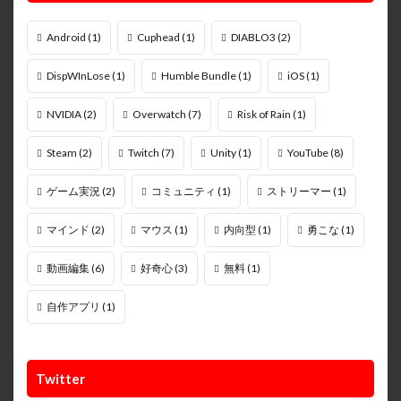
Android
(1)
Cuphead
(1)
DIABLO3
(2)
DispWInLose
(1)
Humble Bundle
(1)
iOS
(1)
NVIDIA
(2)
Overwatch
(7)
Risk of Rain
(1)
Steam
(2)
Twitch
(7)
Unity
(1)
YouTube
(8)
ゲーム実況
(2)
コミュニティ
(1)
ストリーマー
(1)
マインド
(2)
マウス
(1)
内向型
(1)
勇こな
(1)
動画編集
(6)
好奇心
(3)
無料
(1)
自作アプリ
(1)
Twitter