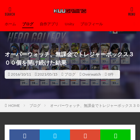
ホーム
ブログ
自作アプリ
Unity
プロフィール
オーバーウォッチ、無課金でトレジャーボックス３
００個を開け続けた結果
2016/10/11
2021/05/15
ブログ
Overwatch
0件
HOME
ブログ
オーバーウォッチ、無課金でトレジャーボックス３０