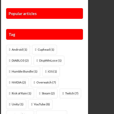
Popular articles
Tag
Android
(1)
Cuphead
(1)
DIABLO3
(2)
DispWInLose
(1)
Humble Bundle
(1)
iOS
(1)
NVIDIA
(2)
Overwatch
(7)
Risk of Rain
(1)
Steam
(2)
Twitch
(7)
Unity
(1)
YouTube
(8)