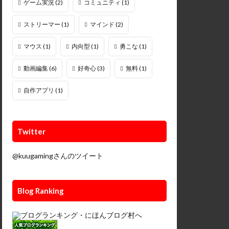
ゲーム実況
(2)
コミュニティ
(1)
ストリーマー
(1)
マインド
(2)
マウス
(1)
内向型
(1)
勇こな
(1)
動画編集
(6)
好奇心
(3)
無料
(1)
自作アプリ
(1)
Twitter
@kuugamingさんのツイート
Blog Ranking