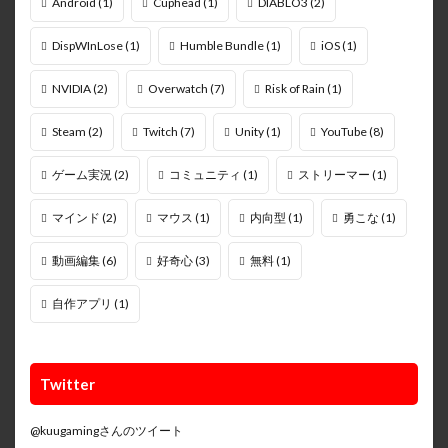
Android
(1)
Cuphead
(1)
DIABLO3
(2)
DispWInLose
(1)
Humble Bundle
(1)
iOS
(1)
NVIDIA
(2)
Overwatch
(7)
Risk of Rain
(1)
Steam
(2)
Twitch
(7)
Unity
(1)
YouTube
(8)
ゲーム実況
(2)
コミュニティ
(1)
ストリーマー
(1)
マインド
(2)
マウス
(1)
内向型
(1)
勇こな
(1)
動画編集
(6)
好奇心
(3)
無料
(1)
自作アプリ
(1)
Twitter
@kuugamingさんのツイート