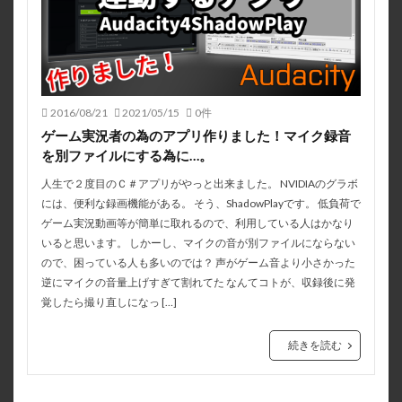
2016/08/21
2021/05/15
0件
ゲーム実況者の為のアプリ作りました！マイク録音
を別ファイルにする為に…。
人生で２度目のＣ＃アプリがやっと出来ました。 NVIDIAのグラボ
には、便利な録画機能がある。 そう、ShadowPlayです。 低負荷で
ゲーム実況動画等が簡単に取れるので、利用している人はかなり
いると思います。 しかーし、マイクの音が別ファイルにならない
ので、困っている人も多いのでは？ 声がゲーム音より小さかった
逆にマイクの音量上げすぎて割れてた なんてコトが、収録後に発
覚したら撮り直しになっ […]
続きを読む