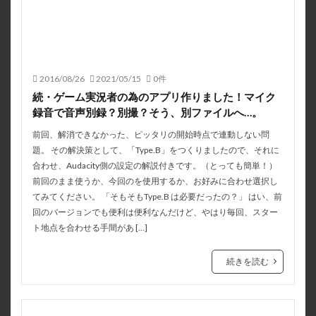
2016/08/26
2021/05/15
0件
続・ゲーム実況者の為のアプリ作りました！マイク
録音で音声別録？別撮？そう、別ファイルへ…。
前回、解消できなかった、ピッタリの開始時点で連動しない問
題。 その解決策として、「Type.B」をつくりましたので、それに
合わせ、Audacity側の設定の解説付きです。（とっても簡単！）
前回のまま使うか、今回のを使用するか、お好みに合わせ選択し
てみてください。 「そもそもType.B は必要だったの？」 はい、前
回のバージョンでも便利は便利なんだけど、やはり毎回、スター
ト地点を合わせる手間があ […]
続きを読む