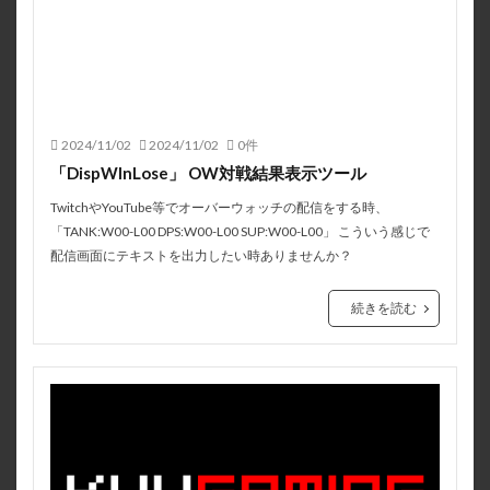
2024/11/02
2024/11/02
0件
「DispWInLose」 OW対戦結果表示ツール
TwitchやYouTube等でオーバーウォッチの配信をする時、
「TANK:W00-L00 DPS:W00-L00 SUP:W00-L00」 こういう感じで
配信画面にテキストを出力したい時ありませんか？
続きを読む