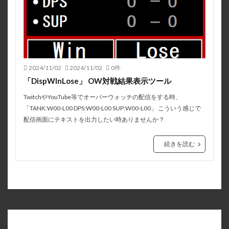
2024/11/02
2024/11/02
0件
「DispWInLose」 OW対戦結果表示ツール
TwitchやYouTube等でオーバーウォッチの配信をする時、
「TANK:W00-L00 DPS:W00-L00 SUP:W00-L00」 こういう感じで
配信画面にテキストを出力したい時ありませんか？
続きを読む