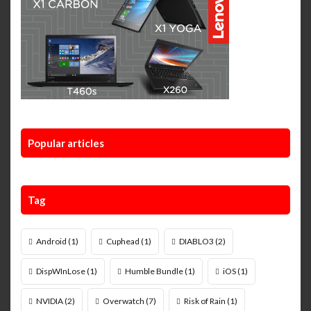
Popular articles
Tag
Android
(1)
Cuphead
(1)
DIABLO3
(2)
DispWInLose
(1)
Humble Bundle
(1)
iOS
(1)
NVIDIA
(2)
Overwatch
(7)
Risk of Rain
(1)