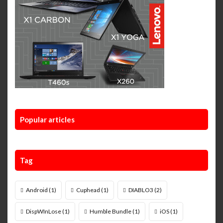
Popular articles
Tag
Android
(1)
Cuphead
(1)
DIABLO3
(2)
DispWInLose
(1)
Humble Bundle
(1)
iOS
(1)