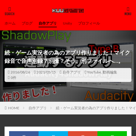
ホーム
ブログ
自作アプリ
Unity
プロフィール
続・ゲーム実況者の為のアプリ作りました！マイク
録音で音声別録？別撮？そう、別ファイルへ…。
2016/08/26
2021/05/15
自作アプリ
YouTube
,
動画編集
0件
HOME
自作アプリ
続・ゲーム実況者の為のアプリ作りました！マイ