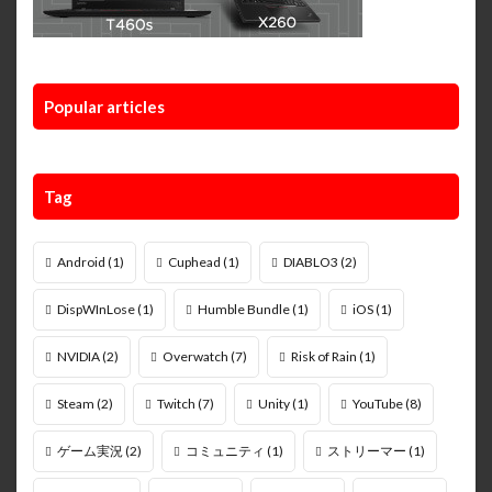
Popular articles
Tag
Android
(1)
Cuphead
(1)
DIABLO3
(2)
DispWInLose
(1)
Humble Bundle
(1)
iOS
(1)
NVIDIA
(2)
Overwatch
(7)
Risk of Rain
(1)
Steam
(2)
Twitch
(7)
Unity
(1)
YouTube
(8)
ゲーム実況
(2)
コミュニティ
(1)
ストリーマー
(1)