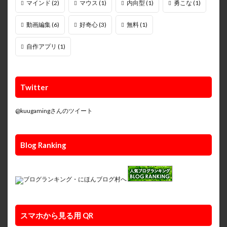
マインド
(2)
マウス
(1)
内向型
(1)
勇こな
(1)
動画編集
(6)
好奇心
(3)
無料
(1)
自作アプリ
(1)
Twitter
@kuugamingさんのツイート
Blog Ranking
スマホから見る用 QR