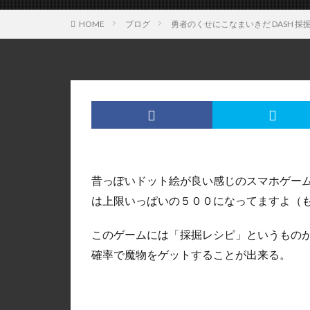
HOME
ブログ
勇者のくせにこなまいきだ DASH 採
昔っぽいドット絵が良い感じのスマホゲーム
は上限いっぱいの５００になってますよ（
このゲームには「採掘レシピ」というもの
確率で魔物をゲットすることが出来る。