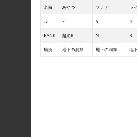
名前
あやつ
フナデ
ラ
Lv
7
5
8
RANK
超絶R
N
R
場所
地下の洞窟
地下の洞窟
地