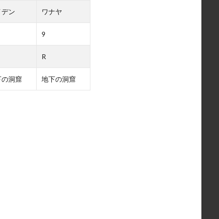
イデン
ワナヤ
9
R
下の洞窟
地下の洞窟