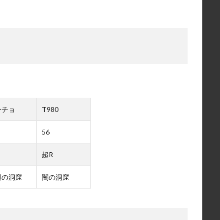
ーチョ
T980
56
超R
辺の洞窟
闇の洞窟