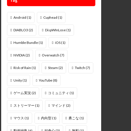
Android
(1)
Cuphead
(1)
DIABLO3
(2)
DispWInLose
(1)
Humble Bundle
(1)
iOS
(1)
NVIDIA
(2)
Overwatch
(7)
Risk of Rain
(1)
Steam
(2)
Twitch
(7)
Unity
(1)
YouTube
(8)
ゲーム実況
(2)
コミュニティ
(1)
ストリーマー
(1)
マインド
(2)
マウス
(1)
内向型
(1)
勇こな
(1)
動画編集
(6)
好奇心
(3)
無料
(1)