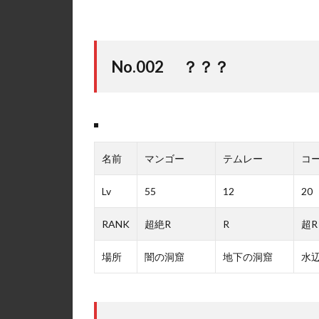
No.002 ？？？
名前
マンゴー
テムレー
コ
Lv
55
12
20
RANK
超絶R
R
超R
場所
闇の洞窟
地下の洞窟
水