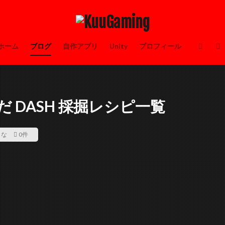
ホーム
ブログ
自作アプリ
Unity
プロフィール
 DASH 採掘レシピ一覧
こな
0件