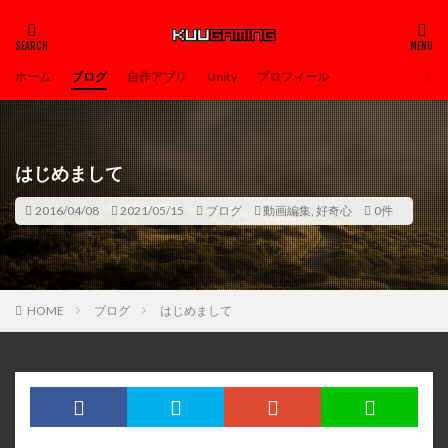
ホーム
ブログ
自作アプリ
Unity
プロフィール
はじめまして
2016/04/08
2021/05/15
ブログ
動画編集
,
好奇心
0件
HOME
ブログ
はじめまして