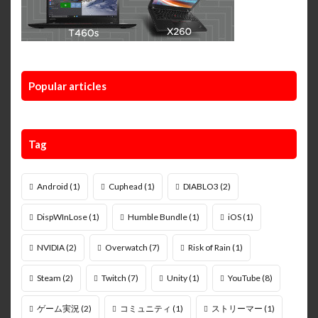
Popular articles
Tag
Android
(1)
Cuphead
(1)
DIABLO3
(2)
DispWInLose
(1)
Humble Bundle
(1)
iOS
(1)
NVIDIA
(2)
Overwatch
(7)
Risk of Rain
(1)
Steam
(2)
Twitch
(7)
Unity
(1)
YouTube
(8)
ゲーム実況
(2)
コミュニティ
(1)
ストリーマー
(1)