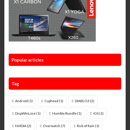
Popular articles
Tag
Android
(1)
Cuphead
(1)
DIABLO3
(2)
DispWInLose
(1)
Humble Bundle
(1)
iOS
(1)
NVIDIA
(2)
Overwatch
(7)
Risk of Rain
(1)