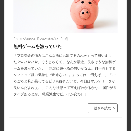
2016/04/23
2021/05/15
0件
無料ゲームを漁っていた
「プロ課金の痛みはこんな所にも出てるのねｗ」って思いまし
た？w いやいや、そうじゃくて、 なんか最近、良さそうな無料ゲ
ームを漁っていた。 「気楽に遊べるの無いかなぁ。何千円もする
ソフトって軽い気持ちで出来ない…。」ってね。 例えば、、 「ご
ろごろと具が乗ってるピザも好きだけど。今日はマルゲリータが
良いんだよねぇ。」 こんな状態って言えばわかるかな。 属性が５
タイプあるとか。 職業派生でビルドが変わ […]
続きを読む