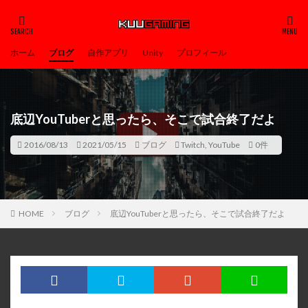
ホーム
ブログ
自作アプリ
Unity
プロフィール
底辺YouTuberと思ったら、そこで試合終了だよ
2016/08/13
2021/05/15
ブログ
Twitch
,
YouTube
0件
HOME
ブログ
底辺YouTuberと思ったら、そこで試合終了だよ