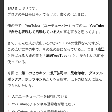
おひさしぶりです。
ブログの事は毎日考えてるけど、書くのはたまに。
俺の中で、YouTuber（ユーチューバー）ってのは、
YouTube
で自分を表現して活動している人
の事を言うと思ってます。
さて、そんな人が沢山いるのがYouTubeの世界なんですが、
この広い世界の中で、その光の影になっている…、つまり
底辺
と呼ばれる人達の事を「
底辺YouTuber
」と、愛らしい名前を
使っている。
今回は、
第二のヒカキン
、
瀬戸弘司
や、
兄者弟者
、
ダステル
ボックス
、
ホラフキン
あたりを目指す、以下の様な人に読ん
でもらいたいな。
人気ユーチューバーを目指している
YouTubeのチャンネル登録者が増えない
YouTubeのチャンネル登録者がゼロ